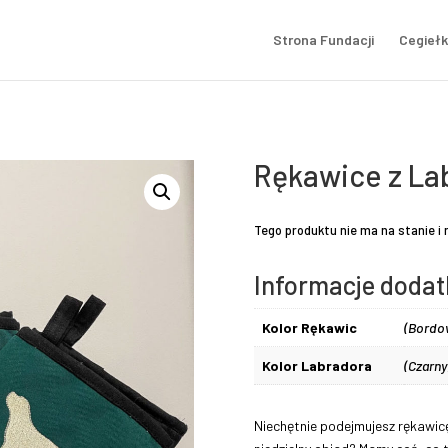
Strona Fundacji
Cegiełk
Rękawice z L
Tego produktu nie ma na stanie i 
Informacje doda
Kolor Rękawic
(Bordow
Kolor Labradora
(Czarny
Niechętnie podejmujesz rękawicę