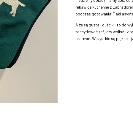
niedzielny obiad? Mamy coś, co 
rękawice kuchenne z Labradorem!
podczas gotowania! Taki asysten
A że są gusta i guściki, to do 
zdecydować też, czy wolisz Lab
czarnym. Wszystkie są piękne – j