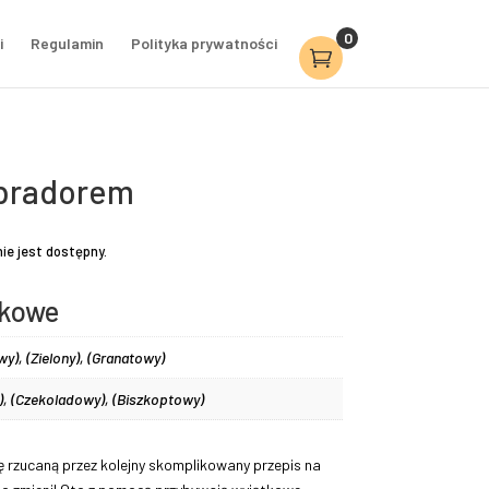
0
i
Regulamin
Polityka prywatności
abradorem
nie jest dostępny.
tkowe
y), (Zielony), (Granatowy)
), (Czekoladowy), (Biszkoptowy)
 rzucaną przez kolejny skomplikowany przepis na