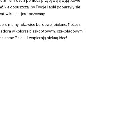
to zmieni! Oto z pomocą przybywają wyjątkowe
 Nie dopuszczą, by Twoje łapki poparzyły się
t w kuchni jest bezcenny!
wyboru mamy rękawice bordowe i zielone. Możesz
radora w kolorze biszkoptowym, czekoladowym i
ak same Psiaki. I wspierają piękną ideę!